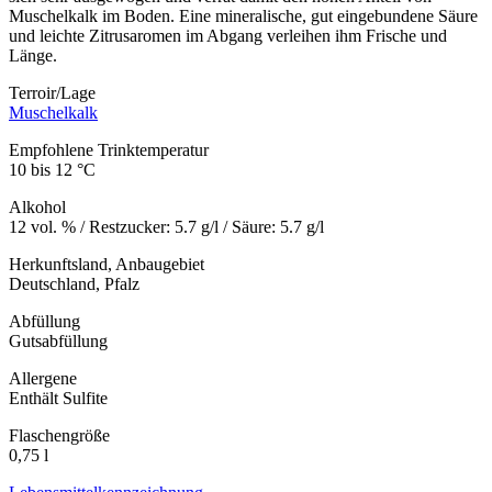
Muschelkalk im Boden. Eine mineralische, gut eingebundene Säure
und leichte Zitrusaromen im Abgang verleihen ihm Frische und
Länge.
Terroir/Lage
Muschelkalk
Empfohlene Trinktemperatur
10 bis 12 °C
Alkohol
12 vol. % / Restzucker: 5.7 g/l / Säure: 5.7 g/l
Herkunftsland, Anbaugebiet
Deutschland, Pfalz
Abfüllung
Gutsabfüllung
Allergene
Enthält Sulfite
Flaschengröße
0,75 l