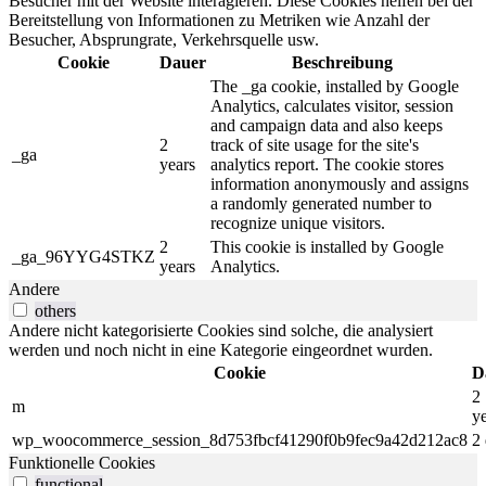
Besucher mit der Website interagieren. Diese Cookies helfen bei der
Bereitstellung von Informationen zu Metriken wie Anzahl der
Besucher, Absprungrate, Verkehrsquelle usw.
Cookie
Dauer
Beschreibung
The _ga cookie, installed by Google
Analytics, calculates visitor, session
and campaign data and also keeps
2
track of site usage for the site's
_ga
years
analytics report. The cookie stores
information anonymously and assigns
a randomly generated number to
recognize unique visitors.
2
This cookie is installed by Google
_ga_96YYG4STKZ
years
Analytics.
Andere
others
Andere nicht kategorisierte Cookies sind solche, die analysiert
werden und noch nicht in eine Kategorie eingeordnet wurden.
Cookie
D
2
m
y
wp_woocommerce_session_8d753fbcf41290f0b9fec9a42d212ac8
2
Funktionelle Cookies
functional