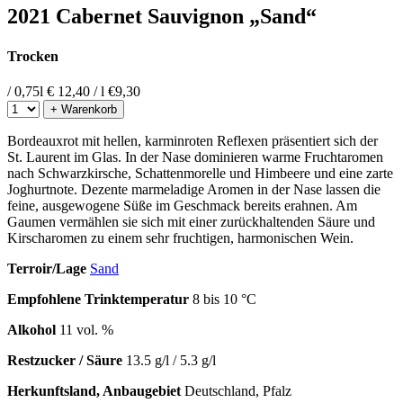
2021 Cabernet Sauvignon „Sand“
Trocken
/ 0,75l
€ 12,40 / l
€
9,30
+ Warenkorb
Bordeauxrot mit hellen, karminroten Reflexen präsentiert sich der
St. Laurent im Glas. In der Nase dominieren warme Fruchtaromen
nach Schwarzkirsche, Schattenmorelle und Himbeere und eine zarte
Joghurtnote. Dezente marmeladige Aromen in der Nase lassen die
feine, ausgewogene Süße im Geschmack bereits erahnen. Am
Gaumen vermählen sie sich mit einer zurückhaltenden Säure und
Kirscharomen zu einem sehr fruchtigen, harmonischen Wein.
Terroir/Lage
Sand
Empfohlene Trinktemperatur
8 bis 10 °C
Alkohol
11 vol. %
Restzucker / Säure
13.5 g/l / 5.3 g/l
Herkunftsland, Anbaugebiet
Deutschland, Pfalz