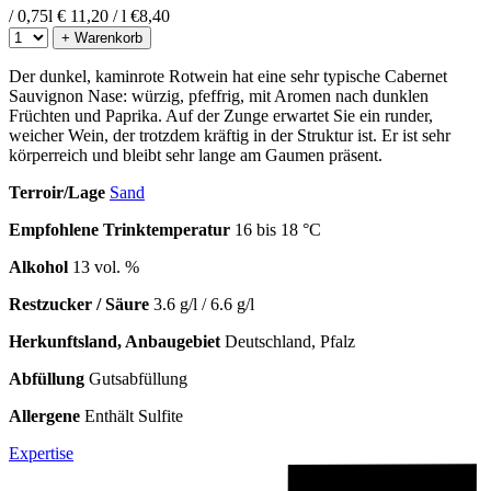
/ 0,75l
€ 11,20 / l
€
8,40
+ Warenkorb
Der dunkel, kaminrote Rotwein hat eine sehr typische Cabernet
Sauvignon Nase: würzig, pfeffrig, mit Aromen nach dunklen
Früchten und Paprika. Auf der Zunge erwartet Sie ein runder,
weicher Wein, der trotzdem kräftig in der Struktur ist. Er ist sehr
körperreich und bleibt sehr lange am Gaumen präsent.
Terroir/Lage
Sand
Empfohlene Trinktemperatur
16 bis 18 °C
Alkohol
13 vol. %
Restzucker / Säure
3.6 g/l / 6.6 g/l
Herkunftsland, Anbaugebiet
Deutschland, Pfalz
Abfüllung
Gutsabfüllung
Allergene
Enthält Sulfite
Expertise