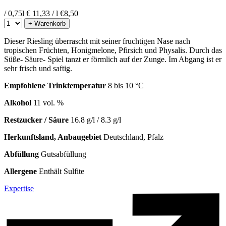
/ 0,75l
€ 11,33 / l
€
8,50
+ Warenkorb
Dieser Riesling überrascht mit seiner fruchtigen Nase nach
tropischen Früchten, Honigmelone, Pfirsich und Physalis. Durch das
Süße- Säure- Spiel tanzt er förmlich auf der Zunge. Im Abgang ist er
sehr frisch und saftig.
Empfohlene Trinktemperatur
8 bis 10 °C
Alkohol
11 vol. %
Restzucker / Säure
16.8 g/l / 8.3 g/l
Herkunftsland, Anbaugebiet
Deutschland, Pfalz
Abfüllung
Gutsabfüllung
Allergene
Enthält Sulfite
Expertise