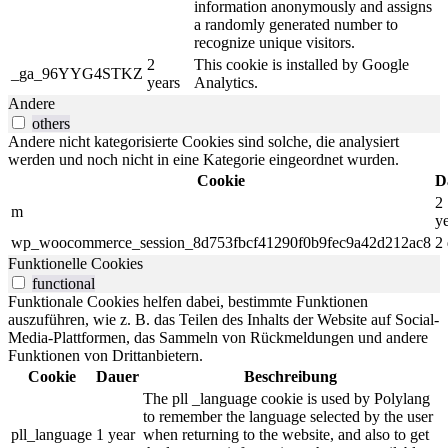
information anonymously and assigns
a randomly generated number to
recognize unique visitors.
2
This cookie is installed by Google
_ga_96YYG4STKZ
years
Analytics.
Andere
others
Andere nicht kategorisierte Cookies sind solche, die analysiert
werden und noch nicht in eine Kategorie eingeordnet wurden.
Cookie
D
2
m
y
wp_woocommerce_session_8d753fbcf41290f0b9fec9a42d212ac8
2
Funktionelle Cookies
functional
Funktionale Cookies helfen dabei, bestimmte Funktionen
auszuführen, wie z. B. das Teilen des Inhalts der Website auf Social-
Media-Plattformen, das Sammeln von Rückmeldungen und andere
Funktionen von Drittanbietern.
Cookie
Dauer
Beschreibung
The pll _language cookie is used by Polylang
to remember the language selected by the user
pll_language
1 year
when returning to the website, and also to get