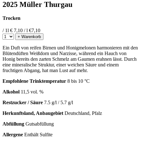
2025 Müller Thurgau
Trocken
/ 1l
€ 7,10 / l
€
7,10
+ Warenkorb
Ein Duft von reifen Birnen und Honigmelonen harmonieren mit den
Blütendüften Weißdorn und Narzisse, während ein Hauch von
Honig bereits den zarten Schmelz am Gaumen erahnen lässt. Durch
eine mineralische Struktur, einer weichen Säure und einem
fruchtigen Abgang, hat man Lust auf mehr.
Empfohlene Trinktemperatur
8 bis 10 °C
Alkohol
11,5 vol. %
Restzucker / Säure
7.5 g/l / 5.7 g/l
Herkunftsland, Anbaugebiet
Deutschland, Pfalz
Abfüllung
Gutsabfüllung
Allergene
Enthält Sulfite