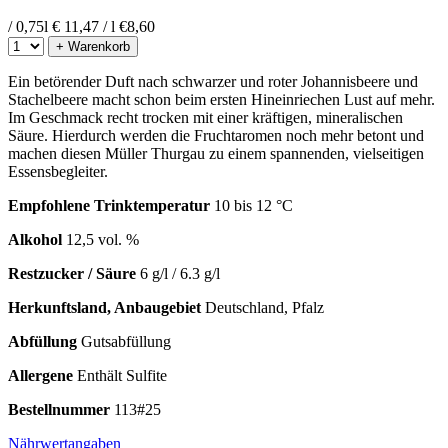
/ 0,75l
€ 11,47 / l
€
8,60
+ Warenkorb
Ein betörender Duft nach schwarzer und roter Johannisbeere und
Stachelbeere macht schon beim ersten Hineinriechen Lust auf mehr.
Im Geschmack recht trocken mit einer kräftigen, mineralischen
Säure. Hierdurch werden die Fruchtaromen noch mehr betont und
machen diesen Müller Thurgau zu einem spannenden, vielseitigen
Essensbegleiter.
Empfohlene Trinktemperatur
10 bis 12 °C
Alkohol
12,5 vol. %
Restzucker / Säure
6 g/l / 6.3 g/l
Herkunftsland, Anbaugebiet
Deutschland, Pfalz
Abfüllung
Gutsabfüllung
Allergene
Enthält Sulfite
Bestellnummer
113#25
Nährwertangaben