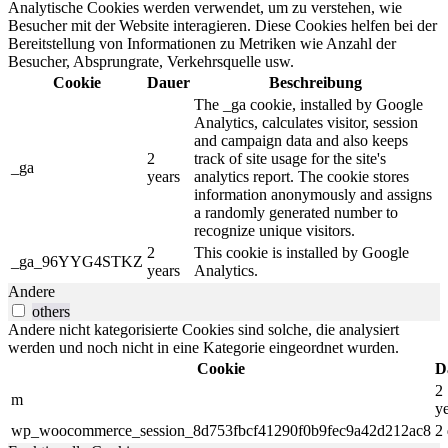
Analytische Cookies werden verwendet, um zu verstehen, wie
Besucher mit der Website interagieren. Diese Cookies helfen bei der
Bereitstellung von Informationen zu Metriken wie Anzahl der
Besucher, Absprungrate, Verkehrsquelle usw.
Cookie
Dauer
Beschreibung
The _ga cookie, installed by Google
Analytics, calculates visitor, session
and campaign data and also keeps
2
track of site usage for the site's
_ga
years
analytics report. The cookie stores
information anonymously and assigns
a randomly generated number to
recognize unique visitors.
2
This cookie is installed by Google
_ga_96YYG4STKZ
years
Analytics.
Andere
others
Andere nicht kategorisierte Cookies sind solche, die analysiert
werden und noch nicht in eine Kategorie eingeordnet wurden.
Cookie
D
2
m
y
wp_woocommerce_session_8d753fbcf41290f0b9fec9a42d212ac8
2