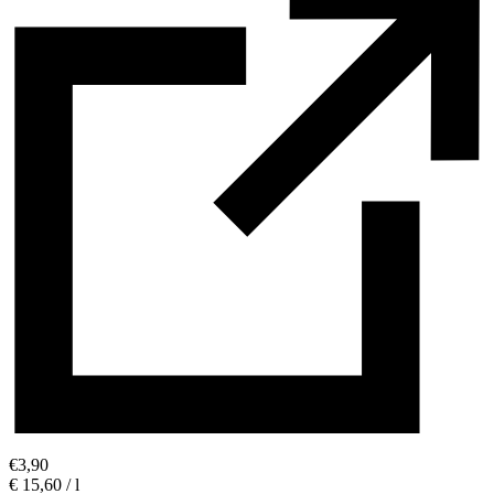
€
3,90
€ 15,60 / l