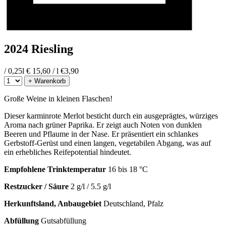
2024 Riesling
/ 0,25l
€ 15,60 / l
€
3,90
+ Warenkorb
Große Weine in kleinen Flaschen!
Dieser karminrote Merlot besticht durch ein ausgeprägtes, würziges
Aroma nach grüner Paprika. Er zeigt auch Noten von dunklen
Beeren und Pflaume in der Nase. Er präsentiert ein schlankes
Gerbstoff-Gerüst und einen langen, vegetabilen Abgang, was auf
ein erhebliches Reifepotential hindeutet.
Empfohlene Trinktemperatur
16 bis 18 °C
Restzucker / Säure
2 g/l / 5.5 g/l
Herkunftsland, Anbaugebiet
Deutschland, Pfalz
Abfüllung
Gutsabfüllung