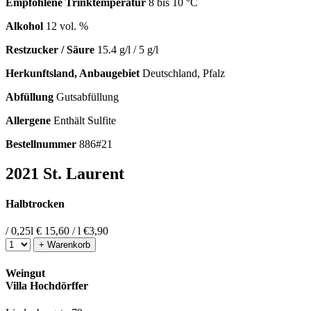
Empfohlene Trinktemperatur
8 bis 10 °C
Alkohol
12 vol. %
Restzucker / Säure
15.4 g/l / 5 g/l
Herkunftsland, Anbaugebiet
Deutschland, Pfalz
Abfüllung
Gutsabfüllung
Allergene
Enthält Sulfite
Bestellnummer
886#21
2021 St. Laurent
Halbtrocken
/ 0,25l
€ 15,60 / l
€
3,90
+ Warenkorb
Weingut
Villa Hochdörffer