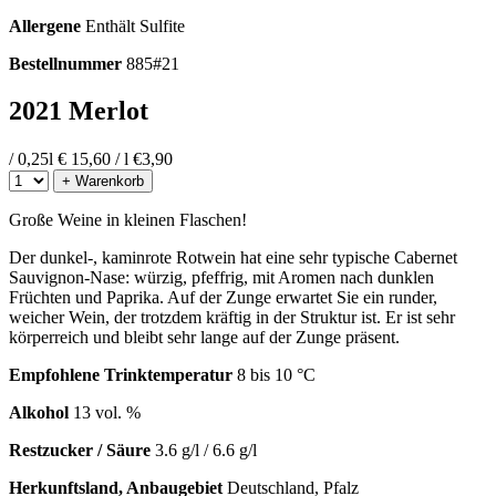
Allergene
Enthält Sulfite
Bestellnummer
885#21
2021 Merlot
/ 0,25l
€ 15,60 / l
€
3,90
+ Warenkorb
Große Weine in kleinen Flaschen!
Der dunkel-, kaminrote Rotwein hat eine sehr typische Cabernet
Sauvignon-Nase: würzig, pfeffrig, mit Aromen nach dunklen
Früchten und Paprika. Auf der Zunge erwartet Sie ein runder,
weicher Wein, der trotzdem kräftig in der Struktur ist. Er ist sehr
körperreich und bleibt sehr lange auf der Zunge präsent.
Empfohlene Trinktemperatur
8 bis 10 °C
Alkohol
13 vol. %
Restzucker / Säure
3.6 g/l / 6.6 g/l
Herkunftsland, Anbaugebiet
Deutschland, Pfalz