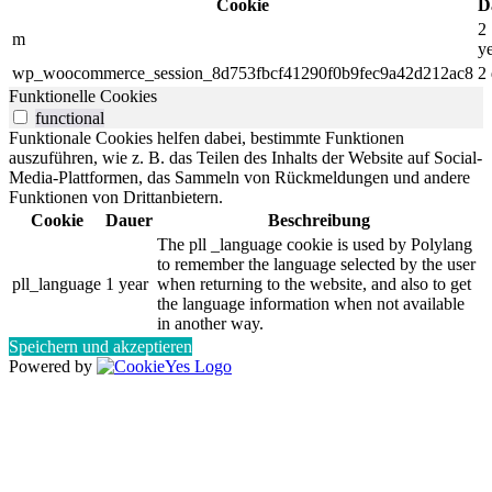
Cookie
D
2
m
y
wp_woocommerce_session_8d753fbcf41290f0b9fec9a42d212ac8
2
Funktionelle Cookies
functional
Funktionale Cookies helfen dabei, bestimmte Funktionen
auszuführen, wie z. B. das Teilen des Inhalts der Website auf Social-
Media-Plattformen, das Sammeln von Rückmeldungen und andere
Funktionen von Drittanbietern.
Cookie
Dauer
Beschreibung
The pll _language cookie is used by Polylang
to remember the language selected by the user
pll_language
1 year
when returning to the website, and also to get
the language information when not available
in another way.
Speichern und akzeptieren
Powered by