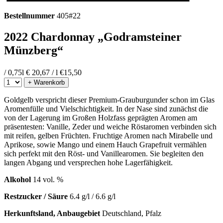
Bestellnummer
405#22
2022 Chardonnay „Godramsteiner
Münzberg“
/ 0,75l
€ 20,67 / l
€
15,50
+ Warenkorb
Goldgelb verspricht dieser Premium-Grauburgunder schon im Glas
Aromenfülle und Vielschichtigkeit. In der Nase sind zunächst die
von der Lagerung im Großen Holzfass geprägten Aromen am
präsentesten: Vanille, Zeder und weiche Röstaromen verbinden sich
mit reifen, gelben Früchten. Fruchtige Aromen nach Mirabelle und
Aprikose, sowie Mango und einem Hauch Grapefruit vermählen
sich perfekt mit den Röst- und Vanillearomen. Sie begleiten den
langen Abgang und versprechen hohe Lagerfähigkeit.
Alkohol
14 vol. %
Restzucker / Säure
6.4 g/l / 6.6 g/l
Herkunftsland, Anbaugebiet
Deutschland, Pfalz