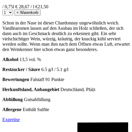
/ 0,75l
€ 28,67 / l
€
21,50
+ Warenkorb
Schon in der Nase ist dieser Chardonnay ungewöhnlich weich.
Vanillearomen lassen auf den Ausbau im Holz schließen, der sich
dann auch im Geschmack deutlich zu erkennen gibt. Ein sehr
vielschichtiger Wein, würzig, kräutrig, der knackig kühl serviert
werden sollte. Wenn man ihm nach dem Öffnen etwas Luft, erwartet
den Weinkenner hier schon etwas ganz besonderes.
Alkohol
13,5 vol. %
Restzucker / Säure
6.5 g/l / 5.1 g/l
Bewertungen
Falstaff 91 Punkte
Herkunftsland, Anbaugebiet
Deutschland, Pfalz
Abfüllung
Gutsabfüllung
Allergene
Enthält Sulfite
Expertise