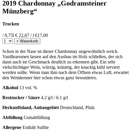
2019 Chardonnay „Godramsteiner
Münzberg“
Trocken
/ 0,75l
€ 22,67 / l
€
17,00
+ Warenkorb
Schon in der Nase ist dieser Chardonnay ungewöhnlich weich.
Vanillearomen lassen auf den Ausbau im Holz schließen, der sich
dann auch im Geschmack deutlich zu erkennen gibt. Ein sehr
vielschichtiger Wein, würzig, kräutrig, der knackig kühl serviert
werden sollte. Wenn man ihm nach dem Öffnen etwas Luft, erwartet
den Weinkenner hier schon etwas ganz besonderes.
Alkohol
13 vol. %
Restzucker / Säure
4.2 g/l / 6.1 g/l
Herkunftsland, Anbaugebiet
Deutschland, Pfalz
Abfüllung
Gutsabfüllung
Allergene
Enthält Sulfite