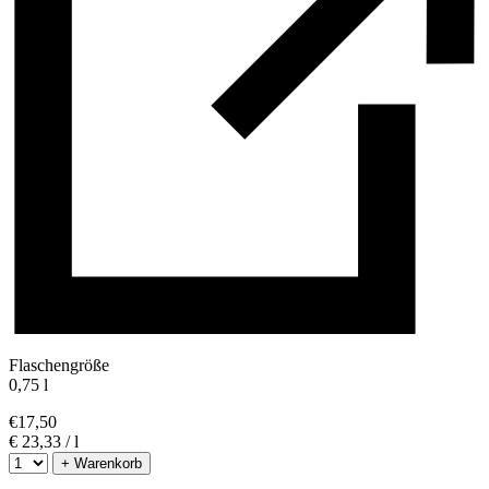
Flaschengröße
0,75 l
€
17,50
€ 23,33 / l
+ Warenkorb