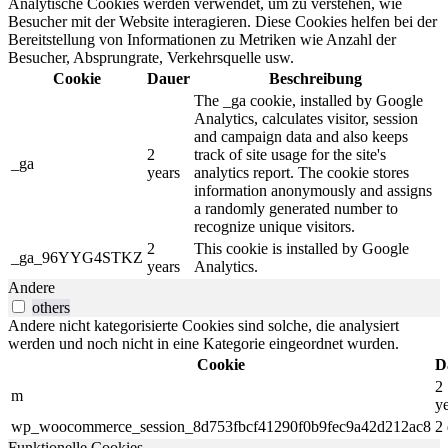
Analytische Cookies werden verwendet, um zu verstehen, wie
Besucher mit der Website interagieren. Diese Cookies helfen bei der
Bereitstellung von Informationen zu Metriken wie Anzahl der
Besucher, Absprungrate, Verkehrsquelle usw.
Cookie
Dauer
Beschreibung
The _ga cookie, installed by Google
Analytics, calculates visitor, session
and campaign data and also keeps
2
track of site usage for the site's
_ga
years
analytics report. The cookie stores
information anonymously and assigns
a randomly generated number to
recognize unique visitors.
2
This cookie is installed by Google
_ga_96YYG4STKZ
years
Analytics.
Andere
others
Andere nicht kategorisierte Cookies sind solche, die analysiert
werden und noch nicht in eine Kategorie eingeordnet wurden.
Cookie
D
2
m
y
wp_woocommerce_session_8d753fbcf41290f0b9fec9a42d212ac8
2
Funktionelle Cookies