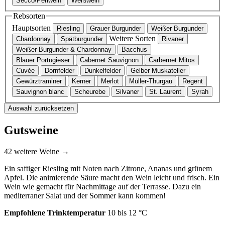
Secco/Perlwein
Weißwein
Rebsorten
Hauptsorten
Riesling
Grauer Burgunder
Weißer Burgunder
Weitere Sorten
Chardonnay
Spätburgunder
Rivaner
Weißer Burgunder & Chardonnay
Bacchus
Blauer Portugieser
Cabernet Sauvignon
Carbernet Mitos
Cuvée
Dornfelder
Dunkelfelder
Gelber Muskateller
Gewürztraminer
Kerner
Merlot
Müller-Thurgau
Regent
Sauvignon blanc
Scheurebe
Silvaner
St. Laurent
Syrah
Auswahl zurücksetzen
Gutsweine
42 weitere Weine →
Ein saftiger Riesling mit Noten nach Zitrone, Ananas und grünem
Apfel. Die animierende Säure macht den Wein leicht und frisch. Ein
Wein wie gemacht für Nachmittage auf der Terrasse. Dazu ein
mediterraner Salat und der Sommer kann kommen!
Empfohlene Trinktemperatur
10 bis 12 °C