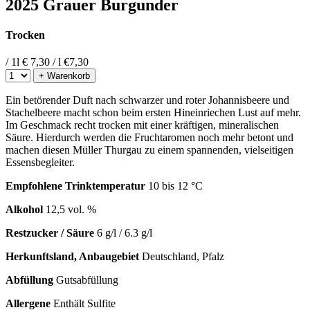
2025 Grauer Burgunder
Trocken
/ 1l
€ 7,30 / l
€
7,30
+ Warenkorb
Ein betörender Duft nach schwarzer und roter Johannisbeere und
Stachelbeere macht schon beim ersten Hineinriechen Lust auf mehr.
Im Geschmack recht trocken mit einer kräftigen, mineralischen
Säure. Hierdurch werden die Fruchtaromen noch mehr betont und
machen diesen Müller Thurgau zu einem spannenden, vielseitigen
Essensbegleiter.
Empfohlene Trinktemperatur
10 bis 12 °C
Alkohol
12,5 vol. %
Restzucker / Säure
6 g/l / 6.3 g/l
Herkunftsland, Anbaugebiet
Deutschland, Pfalz
Abfüllung
Gutsabfüllung
Allergene
Enthält Sulfite