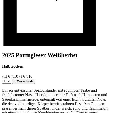
2025 Portugieser Weißherbst
Halbtrocken
/ 1l
€ 7,10 / l
€
7,10
+ Warenkorb
Ein sortentypischer Spätburgunder mit rubinroter Farbe und
fruchtbetonter Nase. Hier dominiert der Duft nach Himbeeren und
Sauerkirschmarmelade, untermalt von einer leicht würzigen Note,
die den vollmundigen Körper bereits erahnen lässt. Am Gaumen
präsentiert sich dieser Spätburgunder weich, rund und geschmeidig
mit einer angenehmen Kombination aus reifen Fruchtaromen,