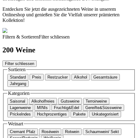
Entdecken Sie jetzt die ausgezeichneten Weine in unserem
Onlineshop und genießen Sie die Vielfalt unserer prämierten
Kollektion!
Filtern & Sortieren
Filter schliessen
200 Weine
Filter schliessen
Sortieren
Standard
Preis
Restzucker
Alkohol
Gesamtsäure
Jahrgang
Kategorien
Saisonal
Alkoholfreies
Gutsweine
Terroirweine
Lagenweine
MINIs
Fruchtig&Edel
Gereifte&Süssweine
Prickelndes
Hochprozentiges
Pakete
Unkategorisiert
Weinart
Cremant Pfalz
Roséwein
Rotwein
Schaumwein/ Sekt