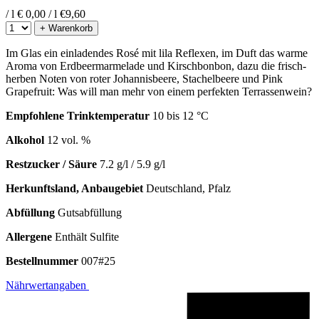
/ l
€ 0,00 / l
€
9,60
+ Warenkorb
Im Glas ein einladendes Rosé mit lila Reflexen, im Duft das warme
Aroma von Erdbeermarmelade und Kirschbonbon, dazu die frisch-
herben Noten von roter Johannisbeere, Stachelbeere und Pink
Grapefruit: Was will man mehr von einem perfekten Terrassenwein?
Empfohlene Trinktemperatur
10 bis 12 °C
Alkohol
12 vol. %
Restzucker / Säure
7.2 g/l / 5.9 g/l
Herkunftsland, Anbaugebiet
Deutschland, Pfalz
Abfüllung
Gutsabfüllung
Allergene
Enthält Sulfite
Bestellnummer
007#25
Nährwertangaben