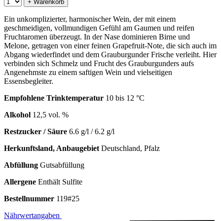
+ Warenkorb
Ein unkomplizierter, harmonischer Wein, der mit einem
geschmeidigen, vollmundigen Gefühl am Gaumen und reifen
Fruchtaromen überzeugt. In der Nase dominieren Birne und
Melone, getragen von einer feinen Grapefruit-Note, die sich auch im
Abgang wiederfindet und dem Grauburgunder Frische verleiht. Hier
verbinden sich Schmelz und Frucht des Grauburgunders aufs
Angenehmste zu einem saftigen Wein und vielseitigen
Essensbegleiter.
Empfohlene Trinktemperatur
10 bis 12 °C
Alkohol
12,5 vol. %
Restzucker / Säure
6.6 g/l / 6.2 g/l
Herkunftsland, Anbaugebiet
Deutschland, Pfalz
Abfüllung
Gutsabfüllung
Allergene
Enthält Sulfite
Bestellnummer
119#25
Nährwertangaben