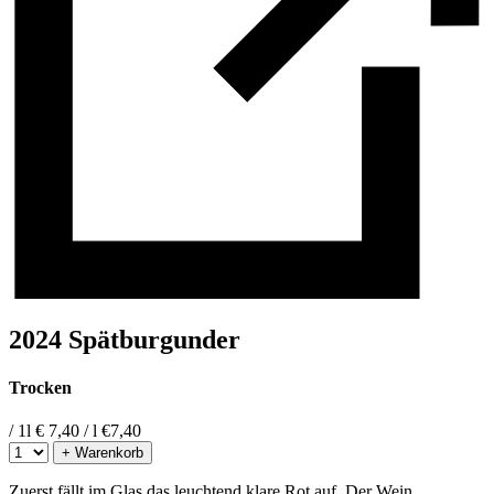
2024 Spätburgunder
Trocken
/ 1l
€ 7,40 / l
€
7,40
+ Warenkorb
Zuerst fällt im Glas das leuchtend klare Rot auf. Der Wein